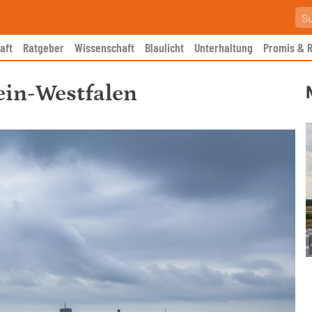
aft
Ratgeber
Wissenschaft
Blaulicht
Unterhaltung
Promis & R
in-Westfalen