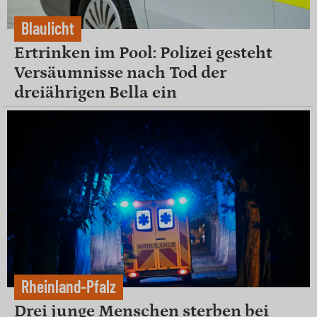
Blaulicht
Ertrinken im Pool: Polizei gesteht
Versäumnisse nach Tod der
dreiährigen Bella ein
Rheinland-Pfalz
Drei junge Menschen sterben bei