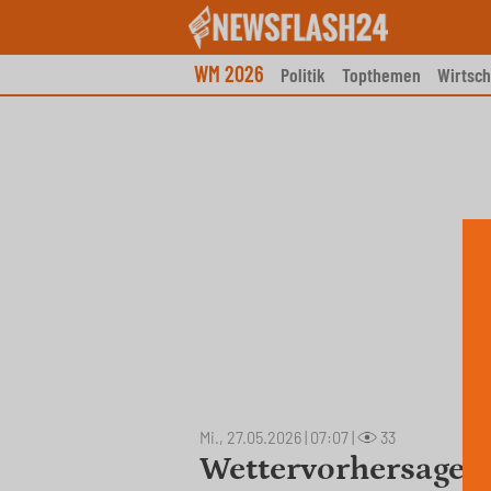
Skip
to
content
WM 2026
Politik
Topthemen
Wirtsch
Mi., 27.05.2026 | 07:07
|
33
Wettervorhersage 