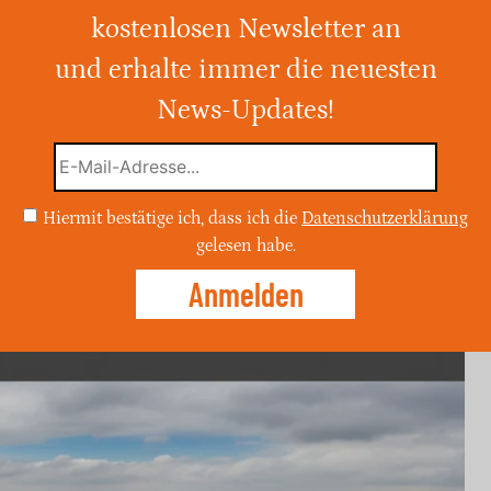
kostenlosen Newsletter an
026, wird in Dortmund ein sonniger Tag
 bis zu 23°C und einer
und erhalte immer die neuesten
 0% erwartet. Der UV-Index ist niedrig,
News-Updates!
egünstigt.
Hiermit bestätige ich, dass ich die
Datenschutzerklärung
gelesen habe.