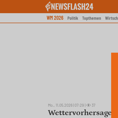
Skip
to
content
WM 2026
Politik
Topthemen
Wirtsch
Mo., 11.05.2026 | 07:29
|
37
Wettervorhersage f