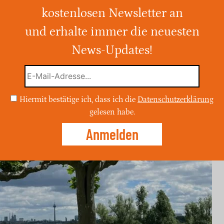
kostenlosen Newsletter an
n sonniger und milder Tag mit
zu 17.5°C erwartet. Es bleibt trocken, und
und erhalte immer die neuesten
 nehmen im Laufe des Tages zu.
News-Updates!
Hiermit bestätige ich, dass ich die
Datenschutzerklärung
gelesen habe.