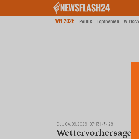
Skip
to
content
WM 2026
Politik
Topthemen
Wirtsch
Do., 04.06.2026 | 07:13
|
28
Wettervorhersage f