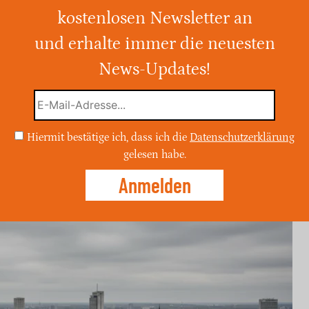
kostenlosen Newsletter an
en ein ungemütlicher Tag mit mäßigem
schen 12.9°C und 15.9°C erwartet. Die
und erhalte immer die neuesten
gt bei 73% bis 95%, und es wird empfohlen,
News-Updates!
tragen.
Hiermit bestätige ich, dass ich die
Datenschutzerklärung
gelesen habe.