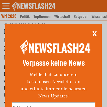
Skip
to
content
WM 2026
Politik
Topthemen
Wirtschaft
Ratgeber
Wissensch
Mi., 03.06.2026 | 11:01
|
89
BGH bestätigt
X
Rückkehrpflicht für
Mietwagen in Kölner Taxi-
Klage
Verpasse keine News
Der Bundesgerichtshof hat ein Urteil des
Kölner Landgerichts bestätigt, das Mietwagen
Melde dich zu unserem
verpflichtet, nach jeder Fahrt zu ihrem
kostenlosen Newsletter an
Firmensitz zurückzukehren. Dies betrifft
und erhalte immer die neuesten
insbesondere Unternehmen, die mit Uber
News-Updates!
zusammenarbeiten, und soll unlauteren