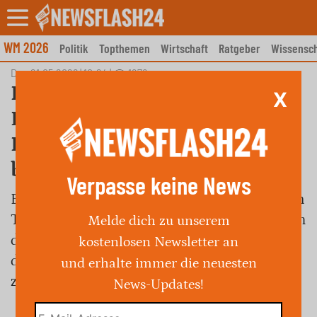
Skip
to
content
WM 2026
Politik
Topthemen
Wirtschaft
Ratgeber
Wissensch
Do., 21.05.2026 | 10:24
|
1978
Fehlerhafte Meldung über
X
König Charles III. führt zu
Entschuldigung eines
britischen Senders
Verpasse keine News
Ein britischer Radiosender hat irrtümlich den
Tod von König Charles III. verkündet und sich
Melde dich zu unserem
dafür entschuldigt. Der Vorfall, verursacht
kostenlosen Newsletter an
durch einen technischen Fehler, wirft Fragen
und erhalte immer die neuesten
zur Systemüberwachung auf.
News-Updates!