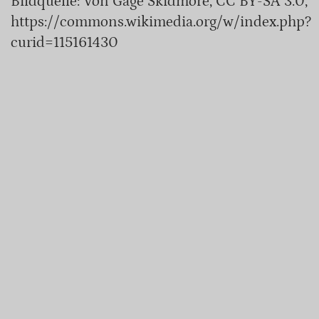
Bildquelle: Von Gage Skidmore, CC BY-SA 3.0,
https://commons.wikimedia.org/w/index.php?
curid=115161430