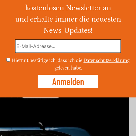
 das Elektrofahrzeug
kostenlosen Newsletter an
und erhalte immer die neuesten
„Luce“ seinen ersten vollelektrischen
PS und einer Reichweite von 530 km
News-Updates!
r Innovationen erfährt das Design des
harsche Kritik.
Hiermit bestätige ich, dass ich die
Datenschutzerklärung
gelesen habe.