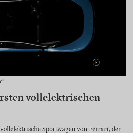
m"
rsten vollelektrischen
ollelektrische Sportwagen von Ferrari, der