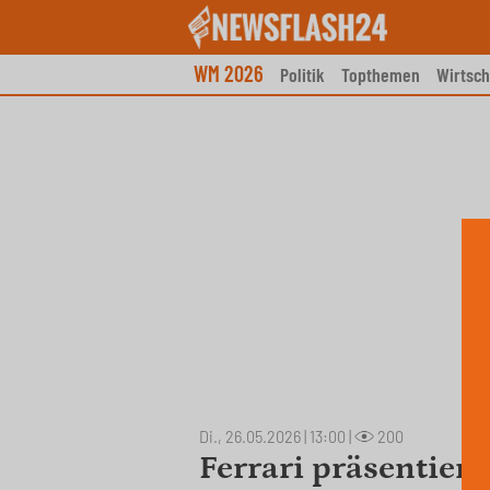
Skip
to
content
WM 2026
Politik
Topthemen
Wirtsch
Di., 26.05.2026 | 13:00
|
200
Ferrari präsentier