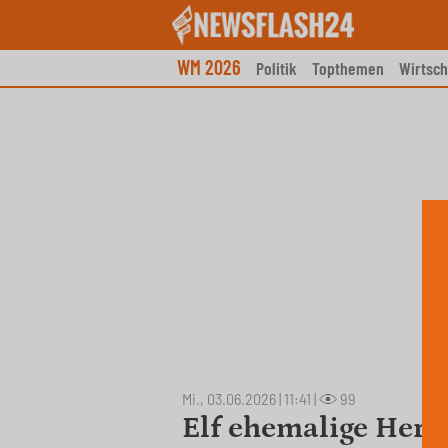
Skip
to
content
WM 2026
Politik
Topthemen
Wirtsch
Mi., 03.06.2026 | 11:41
|
99
Elf ehemalige Her