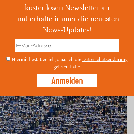
kostenlosen Newsletter an
 Hertha BSC nehmen an der WM in den USA,
rend der Verein selbst keinen Spieler im
und erhalte immer die neuesten
-Herthanern sind bekannte Namen wie
News-Updates!
n und Mathew Leckie für Australien.
Hiermit bestätige ich, dass ich die
Datenschutzerklärung
gelesen habe.