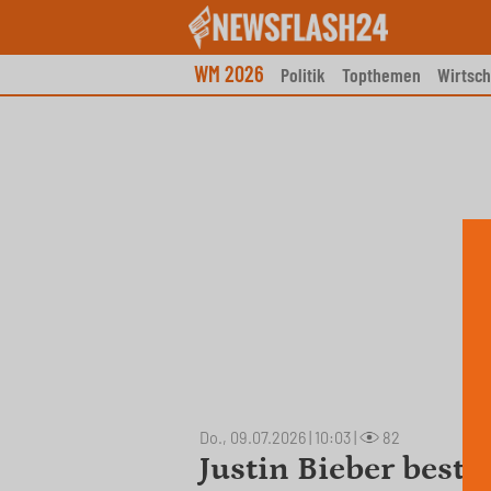
Skip
to
content
WM 2026
Politik
Topthemen
Wirtsch
Do., 09.07.2026 | 10:03
|
82
Justin Bieber bestä