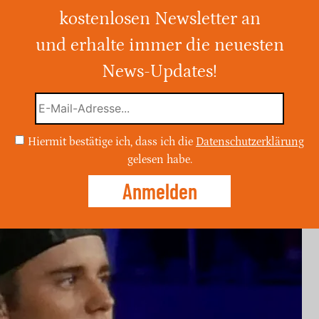
use wird länger
kostenlosen Newsletter an
und erhalte immer die neuesten
r Halbzeitshow beim WM-Finale in New
t mit Madonna, Shakira und BTS bietet. Die
News-Updates!
guläre Pause deutlich verlängern und
hes Erlebnis mit einem Ziel von 100
Hiermit bestätige ich, dass ich die
Datenschutzerklärung
n Bildungsf…
gelesen habe.