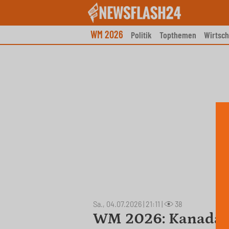
Skip
to
content
WM 2026
Politik
Topthemen
Wirtsch
Sa., 04.07.2026 | 21:11
|
38
WM 2026: Kanada 0