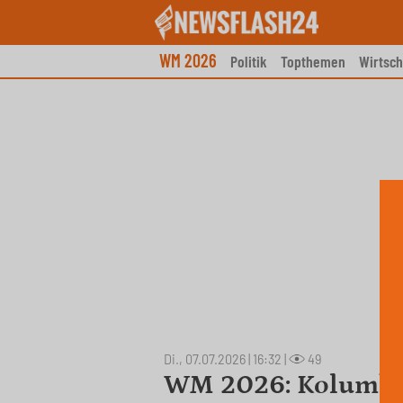
Skip
to
content
WM 2026
Politik
Topthemen
Wirtsch
Di., 07.07.2026 | 16:32
|
49
WM 2026: Kolumbie