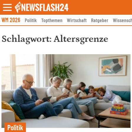
Skip
to
content
WM 2026
Politik
Topthemen
Wirtschaft
Ratgeber
Wissensch
Schlagwort:
Altersgrenze
Politik