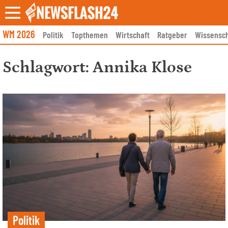
Skip
to
content
WM 2026
Politik
Topthemen
Wirtschaft
Ratgeber
Wissensch
Schlagwort:
Annika Klose
Politik