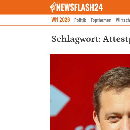
Skip
to
content
WM 2026
Politik
Topthemen
Wirtsch
Schlagwort:
Attest