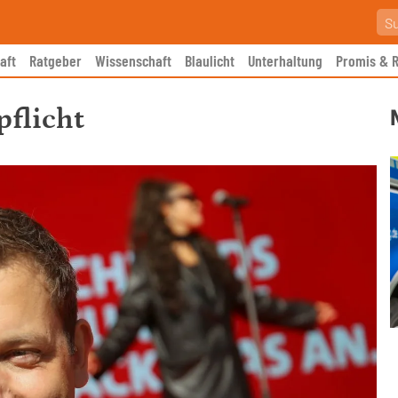
aft
Ratgeber
Wissenschaft
Blaulicht
Unterhaltung
Promis & R
pflicht