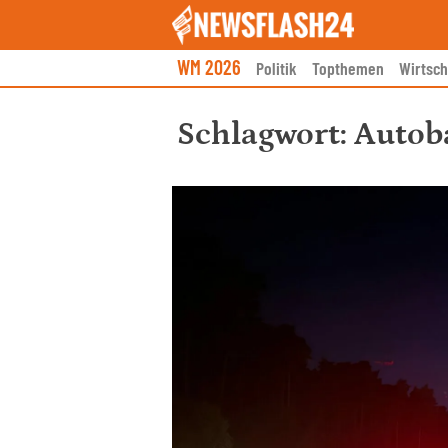
Skip
to
content
WM 2026
Politik
Topthemen
Wirtsch
Schlagwort:
Autob