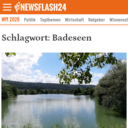
Skip
to
content
WM 2026
Politik
Topthemen
Wirtschaft
Ratgeber
Wissensch
Schlagwort:
Badeseen