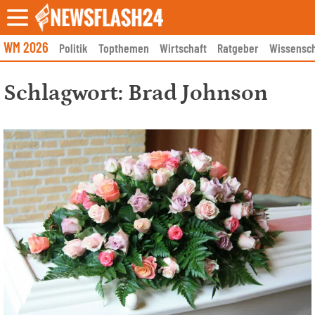
Skip
to
content
WM 2026
Politik
Topthemen
Wirtschaft
Ratgeber
Wissensch
Schlagwort:
Brad Johnson