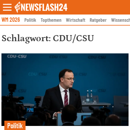
Skip
to
content
WM 2026
Politik
Topthemen
Wirtschaft
Ratgeber
Wissensch
Schlagwort:
CDU/CSU
Politik