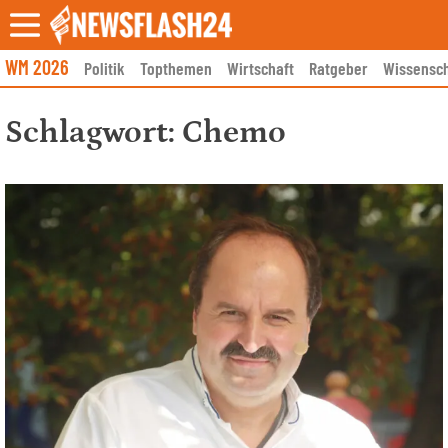
Skip
to
content
WM 2026
Politik
Topthemen
Wirtschaft
Ratgeber
Wissensch
Schlagwort:
Chemo