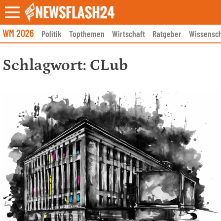
Skip
to
content
WM 2026
Politik
Topthemen
Wirtschaft
Ratgeber
Wissensch
Schlagwort:
CLub