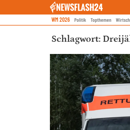
Skip
to
content
WM 2026
Politik
Topthemen
Wirtsch
Schlagwort:
Dreijä