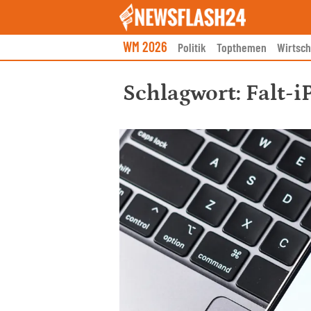
Skip
to
content
WM 2026
Politik
Topthemen
Wirtsch
Schlagwort:
Falt-