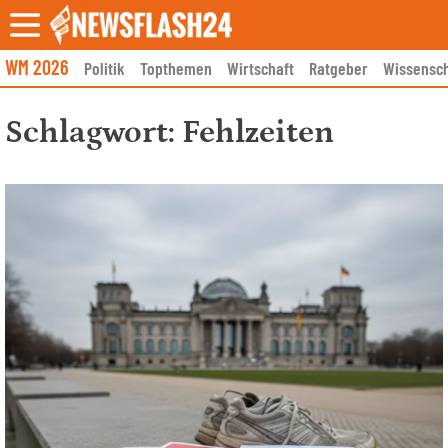
Skip
to
content
WM 2026
Politik
Topthemen
Wirtschaft
Ratgeber
Wissensch
Schlagwort:
Fehlzeiten