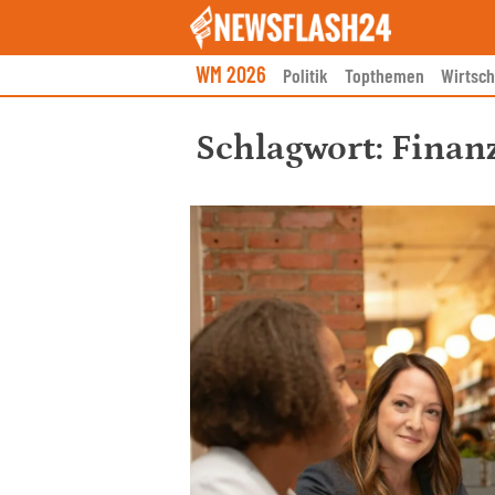
Skip
to
content
WM 2026
Politik
Topthemen
Wirtsch
Schlagwort:
Finan