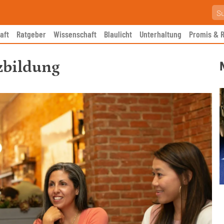
aft
Ratgeber
Wissenschaft
Blaulicht
Unterhaltung
Promis & R
zbildung