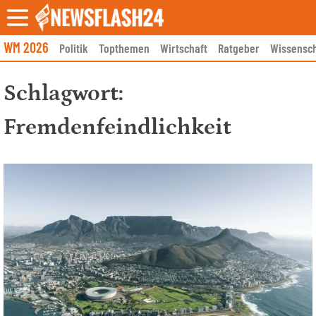
Skip
to
content
WM 2026
Politik
Topthemen
Wirtschaft
Ratgeber
Wissensch
Schlagwort:
Fremdenfeindlichkeit