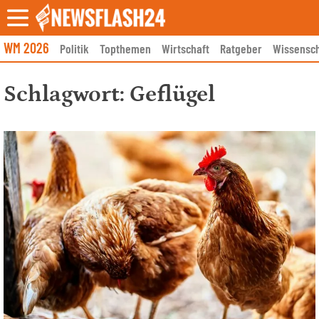
Skip
to
content
WM 2026
Politik
Topthemen
Wirtschaft
Ratgeber
Wissensch
Schlagwort:
Geflügel