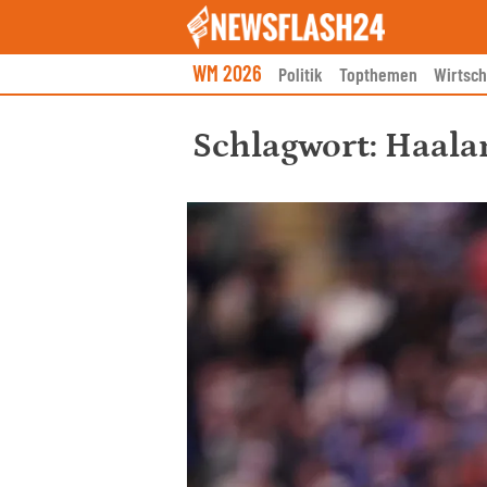
Skip
to
content
WM 2026
Politik
Topthemen
Wirtsch
Schlagwort:
Haala