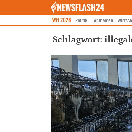
Skip
to
content
WM 2026
Politik
Topthemen
Wirtsch
Schlagwort:
illega