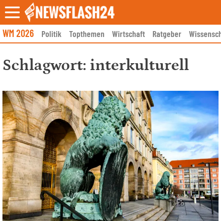
Skip
to
content
WM 2026
Politik
Topthemen
Wirtschaft
Ratgeber
Wissensch
Schlagwort:
interkulturell