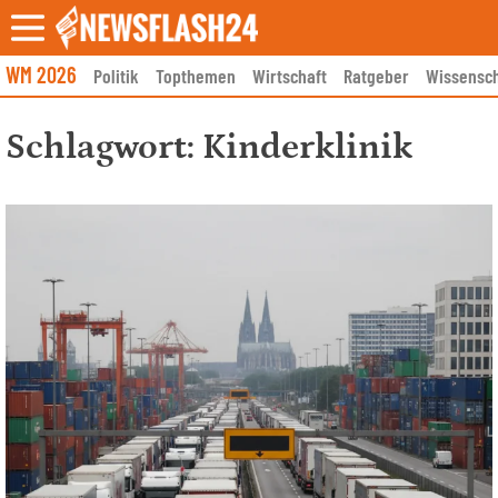
Skip
to
content
WM 2026
Politik
Topthemen
Wirtschaft
Ratgeber
Wissensch
Schlagwort:
Kinderklinik