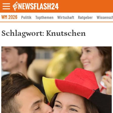
Skip
to
content
WM 2026
Politik
Topthemen
Wirtschaft
Ratgeber
Wissensch
Schlagwort:
Knutschen