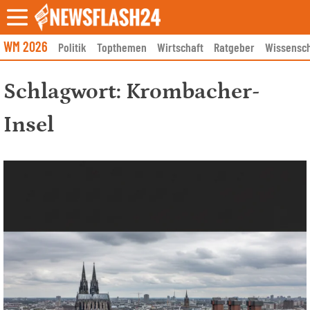
Skip
to
content
WM 2026
Politik
Topthemen
Wirtschaft
Ratgeber
Wissensch
Schlagwort:
Krombacher-
Insel