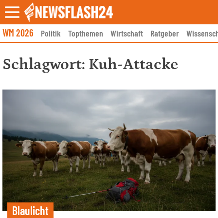
Skip
to
content
WM 2026
Politik
Topthemen
Wirtschaft
Ratgeber
Wissensch
Schlagwort:
Kuh-Attacke
Blaulicht