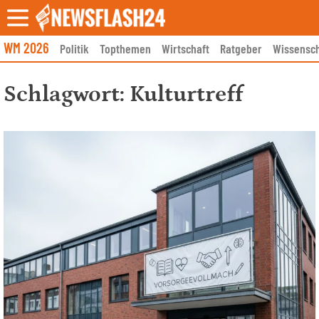
Skip
to
content
WM 2026
Politik
Topthemen
Wirtschaft
Ratgeber
Wissensch
Schlagwort:
Kulturtreff