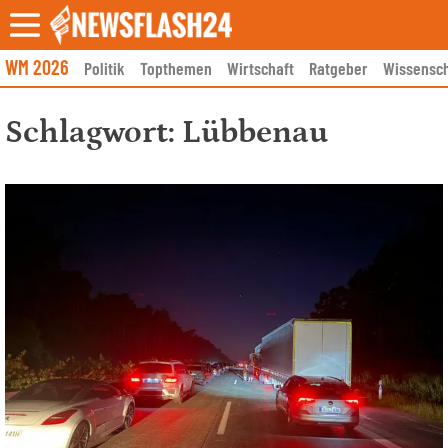
Skip
to
content
WM 2026
Politik
Topthemen
Wirtschaft
Ratgeber
Wissensch
Schlagwort:
Lübbenau