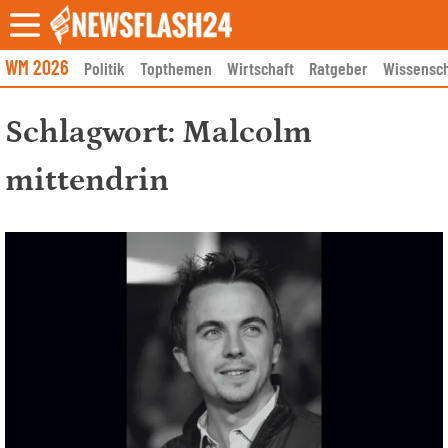
Skip
to
content
WM 2026
Politik
Topthemen
Wirtschaft
Ratgeber
Wissensch
Schlagwort:
Malcolm
mittendrin