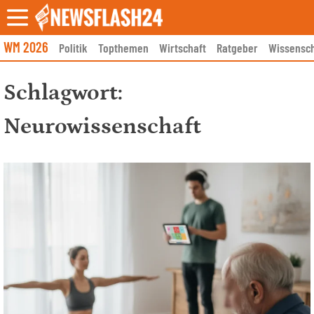
Skip
to
content
WM 2026
Politik
Topthemen
Wirtschaft
Ratgeber
Wissensch
Schlagwort:
Neurowissenschaft