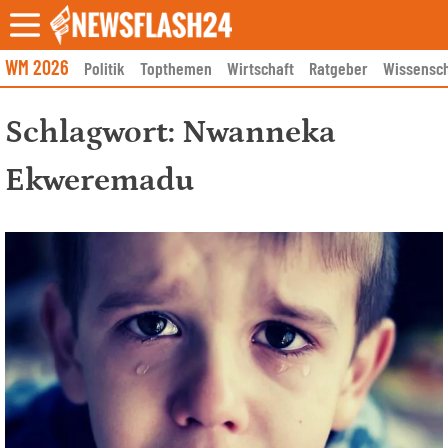
Skip
to
content
WM 2026
Politik
Topthemen
Wirtschaft
Ratgeber
Wissensch
Schlagwort:
Nwanneka
Ekweremadu