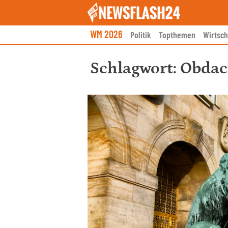
Skip
to
content
WM 2026
Politik
Topthemen
Wirtsch
Schlagwort:
Obdac