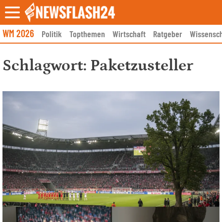
Skip
to
content
WM 2026
Politik
Topthemen
Wirtschaft
Ratgeber
Wissensch
Schlagwort:
Paketzusteller