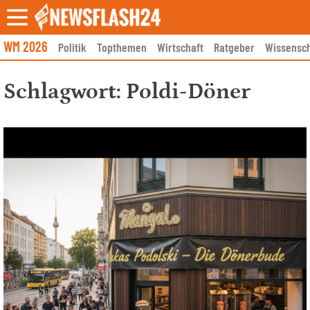
Skip
to
content
WM 2026
Politik
Topthemen
Wirtschaft
Ratgeber
Wissensch
Schlagwort:
Poldi-Döner