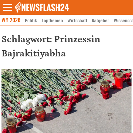
Skip
to
content
WM 2026
Politik
Topthemen
Wirtschaft
Ratgeber
Wissensch
Schlagwort:
Prinzessin
Bajrakitiyabha