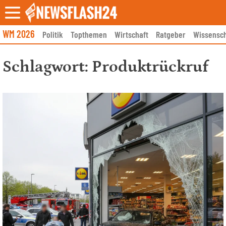
Skip
to
content
WM 2026
Politik
Topthemen
Wirtschaft
Ratgeber
Wissensch
Schlagwort:
Produktrückruf