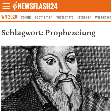
Skip
to
content
WM 2026
Politik
Topthemen
Wirtschaft
Ratgeber
Wissensch
Schlagwort:
Prophezeiung