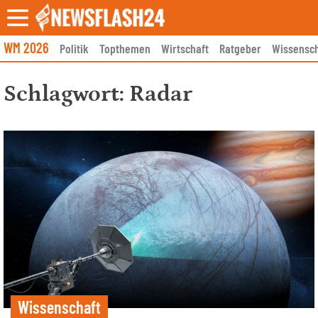
Skip
to
content
WM 2026
Politik
Topthemen
Wirtschaft
Ratgeber
Wissensch
Schlagwort:
Radar
Wissenschaft