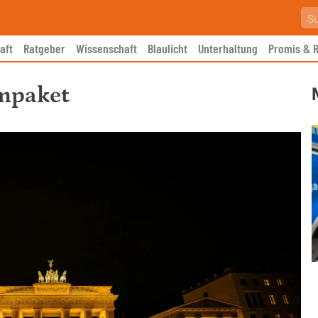
aft
Ratgeber
Wissenschaft
Blaulicht
Unterhaltung
Promis & R
mpaket