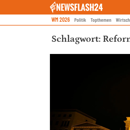
Skip
to
content
WM 2026
Politik
Topthemen
Wirtsch
Schlagwort:
Refor