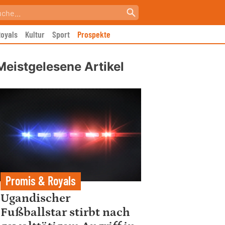
oyals
Kultur
Sport
Prospekte
Meistgelesene Artikel
Promis & Royals
Ugandischer
Fußballstar stirbt nach