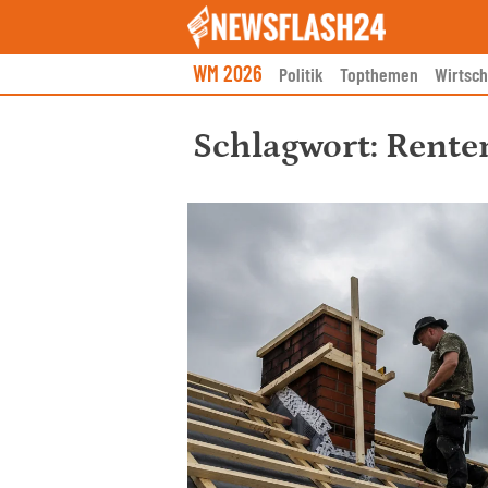
Skip
to
content
WM 2026
Politik
Topthemen
Wirtsch
Schlagwort:
Renten